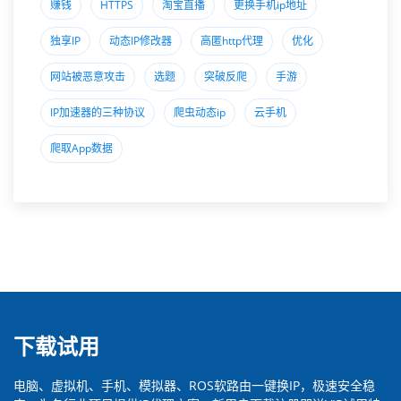
赚钱
HTTPS
淘宝直播
更换手机ip地址
独享IP
动态IP修改器
高匿http代理
优化
网站被恶意攻击
选题
突破反爬
手游
IP加速器的三种协议
爬虫动态ip
云手机
爬取App数据
下载试用
电脑、虚拟机、手机、模拟器、ROS软路由一键换IP，极速安全稳