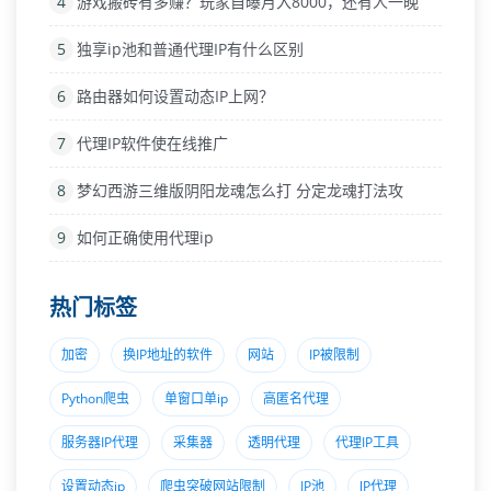
4
游戏搬砖有多赚？玩家自曝月入8000，还有人一晚
5
独享ip池和普通代理IP有什么区别
6
路由器如何设置动态IP上网？
7
代理IP软件使在线推广
8
梦幻西游三维版阴阳龙魂怎么打 分定龙魂打法攻
9
如何正确使用代理ip
热门标签
加密
换IP地址的软件
网站
IP被限制
Python爬虫
单窗口单ip
高匿名代理
服务器IP代理
采集器
透明代理
代理IP工具
设置动态ip
爬虫突破网站限制
IP池
lP代理