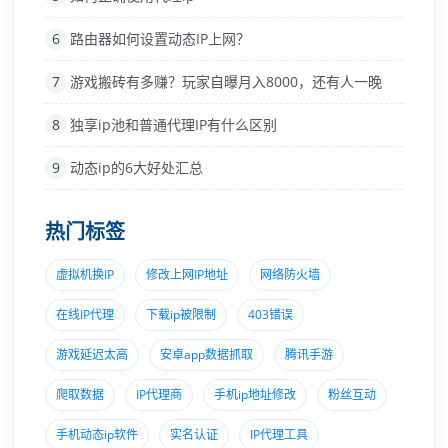
6
路由器如何设置动态IP上网？
7
游戏搬砖有多赚？玩家自曝月入8000，还有人一晚
8
独享ip池和普通代理IP有什么区别
9
动态ip的6大好处汇总
热门标签
虚拟机换IP
修改上网IP地址
网络防火墙
在线IP代理
下载ip被限制
403错误
游戏延迟太高
安卓app数据抓取
腾讯手游
爬取数据
IP代理商
手机ip地址修改
粉丝互动
手机动态ip软件
实名认证
IP代理工具