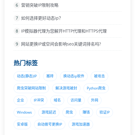
6
营销突破IP限制攻略
7
如何选择更好动态ip？
8
IP模拟器代理为您解开HTTP代理和HTTPS代理
9
网站更换IP或空间会影响seo关键词排名吗?
热门标签
动态(静态)IP
搬砖
换动态ip软件
被攻击
爬虫突破网站限制
解决游戏被封
Python爬虫
企业
IP冲突
域名
访问量
外网
Windows
游戏延迟
爬虫
赚钱
验证IP
安卓版
自动拨号更换IP
游戏加速器