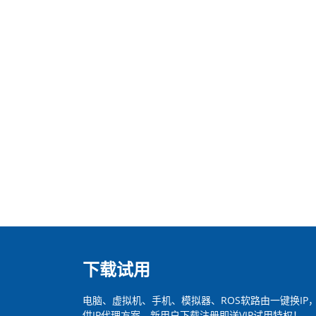
下载试用
电脑、虚拟机、手机、模拟器、ROS软路由一键换I
供IP代理方案。新用户下载注册即送VIP试用特权！