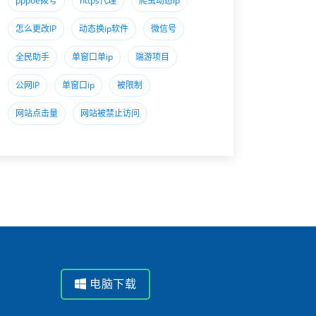
pppoe拨号
https代理
爬虫动态ip
怎么更改IP
动态换ip软件
微信号
全民助手
单窗口单ip
端游项目
公网IP
单窗口ip
被限制
网站点击量
网站被禁止访问
电脑下载