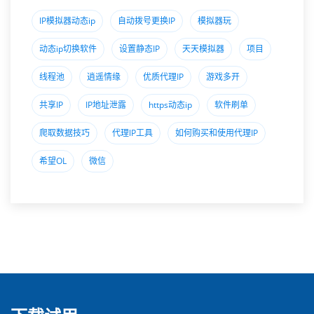
IP模拟器动态ip
自动拨号更换IP
模拟器玩
动态ip切换软件
设置静态IP
天天模拟器
项目
线程池
逍遥情缘
优质代理IP
游戏多开
共享IP
IP地址泄露
https动态ip
软件刷单
爬取数据技巧
代理lP工具
如何购买和使用代理IP
希望OL
微信