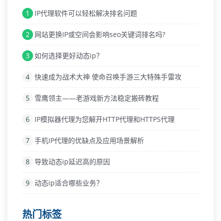
1
IP代理软件可以轻松解决排名问题
2
网站更换IP或空间会影响seo关键词排名吗?
3
如何选择更好动态ip？
4
快速成为战术大神 使命召唤手游三大特殊手雷攻
5
雪鹰领主——老游戏新方法稳定搬砖教程
6
IP模拟器代理为您解开HTTP代理和HTTPS代理
7
手机IP代理的优缺点及应用场景解析
8
导致动态ip延迟高的原因
9
动态ip适合哪些业务？
热门标签