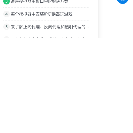
3
逍遥模拟器单窗口单IP解决方案
4
每个模拟器中安装IP切换器玩游戏
5
来了解正向代理、反向代理和透明代理的不同吧
6
网上有很多安卓手机模拟器各有什么特点
7
中国游戏加速器行业发展迅速
8
什么是HTTP代理IP？还有很多功能吗？
9
为什么有的动态ip服务器不能使用？
热门标签
更换ip
购买代理IP
IP模拟器官网
动态ip地址
蓝叠模拟器
Web代理