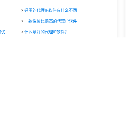
好用的代理IP软件有什么不同
一款性价比很高的代理IP软件
势？
什么是好的代理IP软件？
代理IP软件如何下载更安全
下载安全的代理IP软件省去麻烦
代理IP软件使网络工作更容易