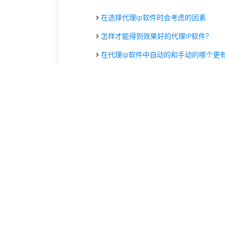
在选择代理ip软件时会考虑的因素
怎样才能得到效果好的代理IP软件？
在代理ip软件中自动的和手动的哪个更有优
如何选择一款好用的代理ip软件
哪里可以买到高质量的代理ip软件
在网络营销中使用代理IP软件