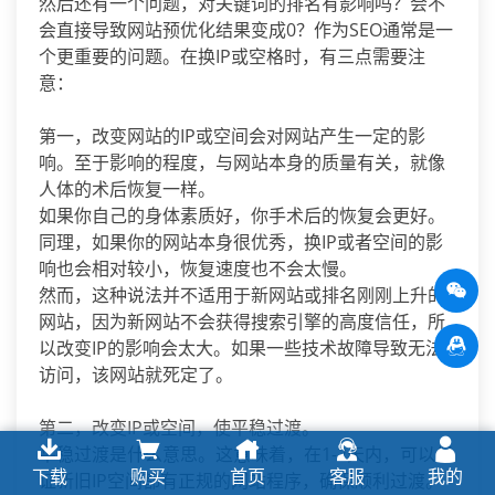
然后还有一个问题，对关键词的排名有影响吗？会不
会直接导致网站预优化结果变成0？作为SEO通常是一
个更重要的问题。在换IP或空格时，有三点需要注
意：
第一，改变网站的IP或空间会对网站产生一定的影
响。至于影响的程度，与网站本身的质量有关，就像
人体的术后恢复一样。
如果你自己的身体素质好，你手术后的恢复会更好。
同理，如果你的网站本身很优秀，换IP或者空间的影
响也会相对较小，恢复速度也不会太慢。
然而，这种说法并不适用于新网站或排名刚刚上升的
网站，因为新网站不会获得搜索引擎的高度信任，所
以改变IP的影响会太大。如果一些技术故障导致无法
访问，该网站就死定了。
第二，改变IP或空间，使平稳过渡。
平稳过渡是什么意思。这意味着，在1-2天内，可以保
下载
购买
首页
客服
我的
证新旧IP空间都有正规的网站程序，确保顺利过渡。