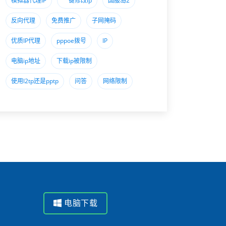
模拟器代理IP
一键修改ip
国服岛2
反向代理
免费推广
子网掩码
优质IP代理
pppoe拨号
IP
电脑ip地址
下载ip被限制
使用l2tp还是pptp
问答
网络限制
电脑下载