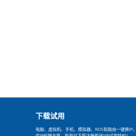
下载试用
电脑、虚拟机、手机、模拟器、ROS软路由一键换I
供IP代理方案。新用户下载注册即送VIP试用特权！