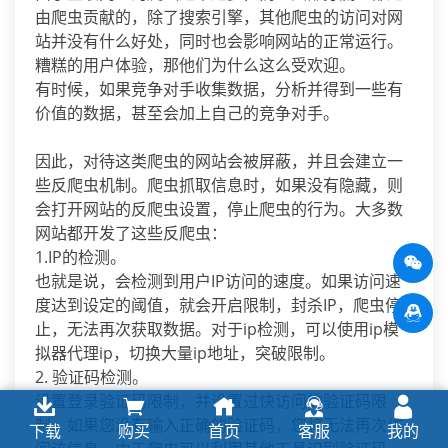
由爬虫贡献的，除了搜索引擎，其他爬虫的访问对网
站并没有什么好处，同时也会影响网站的正常运行。
糟糕的用户体验，那他们为什么这么受欢迎。
有时候，如果竞争对手收集数据，分析并得到一些有
价值的数据，甚至会加上自己的竞争对手。
因此，对待这类爬虫的网站会被屏蔽，并且会建立一
些反爬虫机制。爬虫抓取信息时，如果没有隐藏，则
会打开网站的反爬虫设置，停止爬虫的行为。大多数
网站都开发了这些反爬虫：
1.IP的检测。
也就是说，会检测到用户IP访问的速度。如果访问速
度达到设定的阈值，就会开启限制，封杀IP，爬虫停
止，无法再次获取数据。对于ip检测，可以使用ip模
拟器代理ip，切换大量ip地址，突破限制。
2. 验证码检测。
设置登录验证码限制，并设置过快访问的验证码限
制。如果您没有输入正确的验证码，您将无法再次访
下载
购买
首页
客服
我的