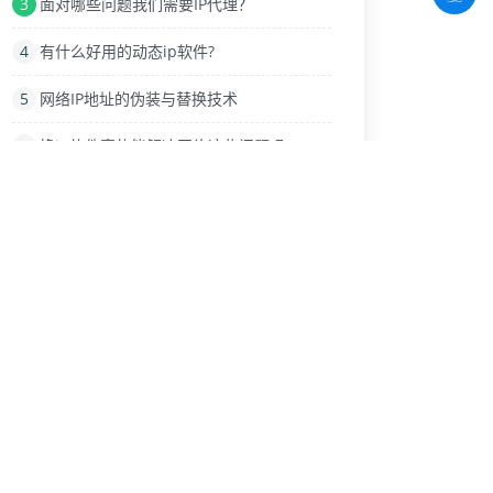
3
面对哪些问题我们需要IP代理？
4
有什么好用的动态ip软件?
5
网络IP地址的伪装与替换技术
6
换ip软件真的能解决网络这些问题吗
7
使用爬虫动态ip有哪些注意事项
8
电脑与手机版微信怎么设置ip代理
9
商业化电商平台需要换IP软件网络工具
热门标签
网站排名
路由器IP
IP地址泄露
发帖
游戏加速器
自动拨号更换IP