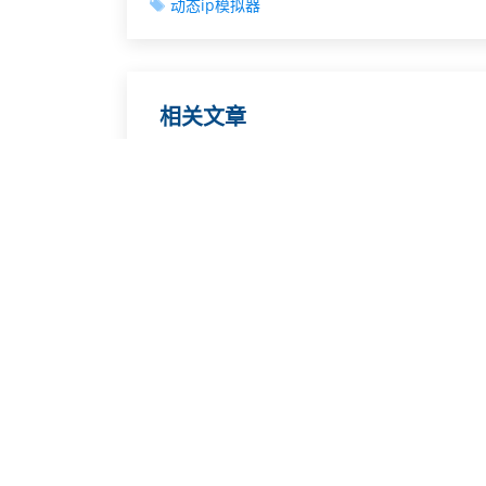
动态ip模拟器
相关文章
在云手机上开放更多的游戏有什么好处
大多数用户在上网时都使用动态IP地址
安卓手机模拟器一般是做什么用
说说缓存的事情吧
收集大数据的三种方式
如何更换浏览网站的IP