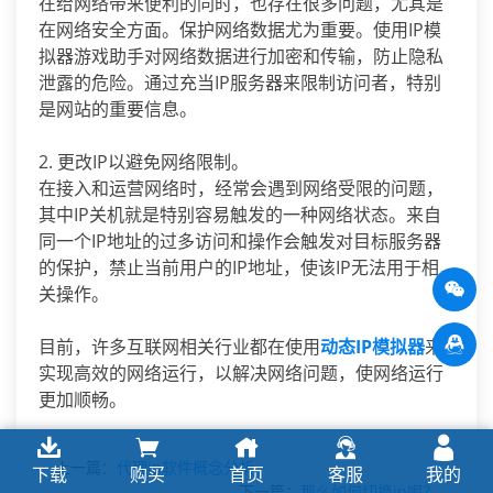
在给网络带来便利的同时，也存在很多问题，尤其是
在网络安全方面。保护网络数据尤为重要。使用IP模
拟器游戏助手对网络数据进行加密和传输，防止隐私
泄露的危险。通过充当IP服务器来限制访问者，特别
是网站的重要信息。
2. 更改IP以避免网络限制。
在接入和运营网络时，经常会遇到网络受限的问题，
其中IP关机就是特别容易触发的一种网络状态。来自
同一个IP地址的过多访问和操作会触发对目标服务器
的保护，禁止当前用户的IP地址，使该IP无法用于相
关操作。
目前，许多互联网相关行业都在使用
动态IP模拟器
来
实现高效的网络运行，以解决网络问题，使网络运行
更加顺畅。
上一篇：
代理ip软件概念分析
下载
购买
首页
客服
我的
下一篇：
那么如何切换ip呢？