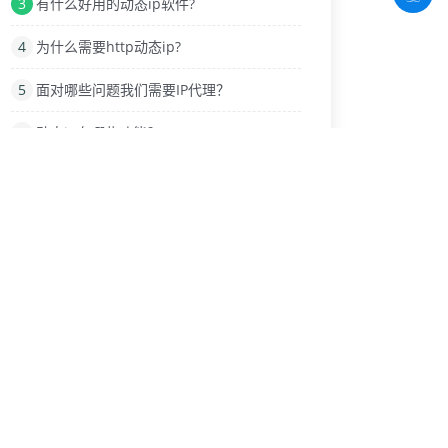
3
有什么好用的动态ip软件?
4
为什么需要http动态ip?
5
面对哪些问题我们需要IP代理？
6
动态ip有哪些功能？
7
使用爬虫动态ip有哪些注意事项
8
网络IP地址的伪装与替换技术
9
商业化电商平台需要换IP软件网络工具
热门标签
网络IP代理
IP地址泄露
ip限制
pppoe拨号
侍魂胧月传说
突破IP限制