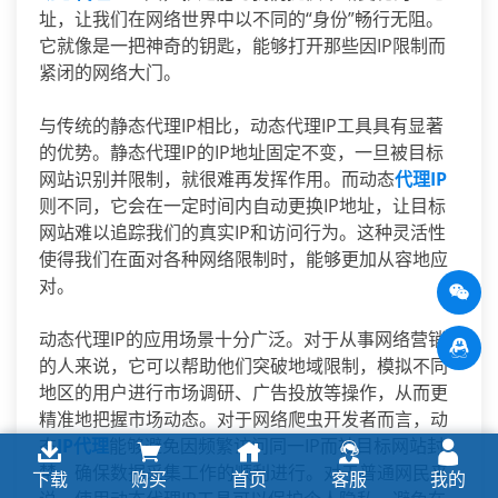
址，让我们在网络世界中以不同的“身份”畅行无阻。
它就像是一把神奇的钥匙，能够打开那些因IP限制而
紧闭的网络大门。
与传统的静态代理IP相比，动态代理IP工具具有显著
的优势。静态代理IP的IP地址固定不变，一旦被目标
网站识别并限制，就很难再发挥作用。而动态
代理IP
则不同，它会在一定时间内自动更换IP地址，让目标
网站难以追踪我们的真实IP和访问行为。这种灵活性
使得我们在面对各种网络限制时，能够更加从容地应
对。
动态代理IP的应用场景十分广泛。对于从事网络营销
的人来说，它可以帮助他们突破地域限制，模拟不同
地区的用户进行市场调研、广告投放等操作，从而更
精准地把握市场动态。对于网络爬虫开发者而言，动
态
IP代理
能够避免因频繁访问同一IP而被目标网站封
禁，确保数据采集工作的顺利进行。对于普通网民来
下载
购买
首页
客服
我的