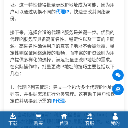
址。这一特性使得批量更改IP地址成为可能，因为用
户可以通过切换不同的
代理IP
，快速更改其网络身
份。
接下来，选择合适的代理IP服务是关键一步。优质的
代理IP服务应具备高匿名性、稳定性以及丰富的IP资
源。高匿名性确保用户的真实IP地址不会被泄露，稳
定性则保证网络连接的顺畅，而丰富的IP资源则为用
户提供多样化的选择，满足批量更改IP地址的需求。
在实际操作中，批量更改IP地址的技巧主要包括以下
几点：
1、代理IP列表管理：建立一个包含多个代理IP地址的
列表，并根据需求进行分类管理。这有助于用户快速
定位并切换到所需的
IP代理
。
2、自动化脚本编写：利用编程语言（如Python）编
写自动化脚本，实现代理IP的批量配置和切换。这不
下载
购买
首页
客服
我的