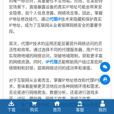
的唯一标识符，其重要性不言而喻。然而，在某些特
定场景下，直接暴露设备的真实IP地址可能会带来安
全隐患，如个人信息泄露、网络攻击等。因此，掌握
IP地址修改技巧，通过
代理IP
技术来隐藏和保护真实
IP地址，成为了互联网从业者保障网络安全的重要手
段。
其次，代理IP技术的运用还能显著提升网络访问的灵
活性和效率。通过选择不同的代理服务器，用户可以
实现跨地域的网络访问，突破地域限制，获取更丰富
的网络资源。同时，
IP代理
还能帮助用户绕过某些网
络限制和封锁，提高网络访问的成功率和速度。
对于互联网从业者而言，掌握IP地址修改和代理IP技
术，意味着能够更灵活地应对各种网络环境和需求。
无论是进行网络爬虫、数据分析，还是进行游戏多
开、试玩、模拟器、网络工作室、游戏工作室、
SEO、推广营销等场景，这些技能都能为从业者提供
下载
购买
首页
客服
我的
强有力的支持。