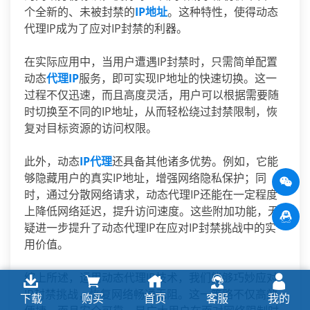
个全新的、未被封禁的
IP地址
。这种特性，使得动态
代理IP成为了应对IP封禁的利器。
在实际应用中，当用户遭遇IP封禁时，只需简单配置
动态
代理IP
服务，即可实现IP地址的快速切换。这一
过程不仅迅速，而且高度灵活，用户可以根据需要随
时切换至不同的IP地址，从而轻松绕过封禁限制，恢
复对目标资源的访问权限。
此外，动态
IP代理
还具备其他诸多优势。例如，它能
够隐藏用户的真实IP地址，增强网络隐私保护；同
时，通过分散网络请求，动态代理IP还能在一定程度
上降低网络延迟，提升访问速度。这些附加功能，无
疑进一步提升了动态代理IP在应对IP封禁挑战中的实
用价值。
综上所述，运用动态代理IP技术，我们能够巧妙应对
IP封禁挑战，恢复网络畅通无阻。这一策略不仅高效
下载
购买
首页
客服
我的