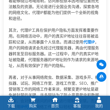
着能够绕过地域限制，访问那些原本因地理位置而无
法触及的资源。无论是进行全国业务沟通，探索各地
的网络文化，代理IP都能为他们提供一个全新的视角
和途径。
其次，代理IP工具在保护用户隐私方面发挥着重要作
用。在网络活动中，用户的真实IP地址往往容易被追
踪和记录，从而暴露个人信息。而通过使用
代理IP
，
用户的网络请求会先经过代理服务器，再由代理服务
器转发至目标服务器。这一过程中，用户的真实IP地
址被隐藏，代理服务器的IP地址则作为请求的来源地
址，从而有效保护了用户的隐私。
再者，对于从事网络爬虫、数据采集、游戏多开、模
拟器、试玩、网络工作室、游戏工作室、SEO、推广
营销等工作的网络工作者来说，频繁变更IP地址是避
免被封禁的关键。许多网站为了防止恶意爬虫和数据
抓取，会对频繁访问的IP地址进行限制或封禁。而通
下载
购买
首页
客服
我的
过使用
IP代理
，网络工作者可以轻松切换不同的IP地