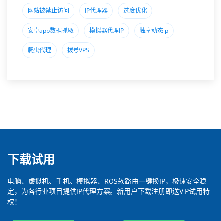
网站被禁止访问
IP代理器
过度优化
安卓app数据抓取
模拟器代理IP
独享动态ip
爬虫代理
拨号VPS
下载试用
电脑、虚拟机、手机、模拟器、ROS软路由一键换IP，极速安全稳
定，为各行业项目提供IP代理方案。新用户下载注册即送VIP试用特
权！