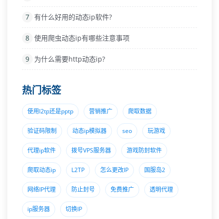
7
有什么好用的动态ip软件?
8
使用爬虫动态ip有哪些注意事项
9
为什么需要http动态ip?
热门标签
使用l2tp还是pptp
营销推广
爬取数据
验证码限制
动态ip模拟器
seo
玩游戏
代理ip软件
拨号VPS服务器
游戏防封软件
爬取动态ip
L2TP
怎么更改IP
国服岛2
网络IP代理
防止封号
免费推广
透明代理
ip服务器
切换IP