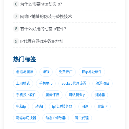
6
为什么需要http动态ip?
7
网络IP地址的伪装与替换技术
8
有什么好用的动态ip软件?
9
IP代理在游戏中改IP地址
热门标签
创造与魔法
赚钱
免费推广
换ip地址软件
上网模式
手机换ip
socks5代理设置
端游项目
手机换ip软件
魔兽怀旧
网络爬虫ip
浏览器
电脑ip
动态i
ip代理服务器
网速
爬虫IP
动态ip切换器
动态IP修改器
爬虫代理