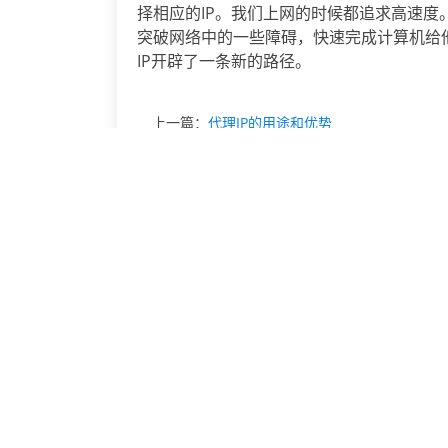
择相应的IP。我们上网的时候都追求高速度
突破网络中的一些障碍，快速完成计算机给他
IP开辟了一条新的路径。
上一篇：
代理IP的用途和优势
IP代理
相关文章
运用ip代理技术更新爬虫业务
爬虫遇到ip被禁的处理方式
爬虫需要伪装隐藏IP
ip代理如何确保信息安全