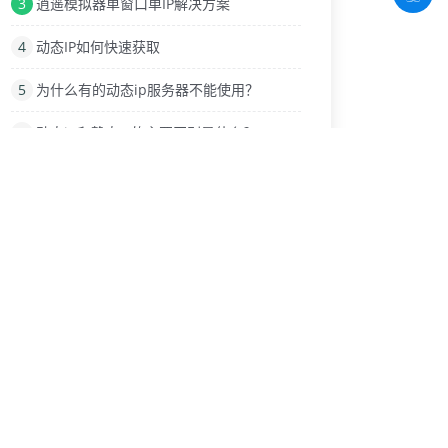
3
逍遥模拟器单窗口单IP解决方案
4
动态IP如何快速获取
5
为什么有的动态ip服务器不能使用？
6
动态ip和静态IP的主要区别是什么？
7
来了解正向代理、反向代理和透明代理的不同吧
8
网上有很多安卓手机模拟器各有什么特点
9
什么是HTTP代理IP？还有很多功能吗？
热门标签
浏览器
https动态ip
动态ip换ip
网站反爬虫
静态IP和动态IP
淘宝直播