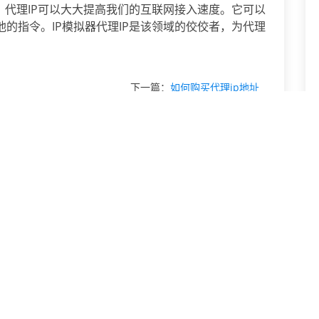
。代理IP可以大大提高我们的互联网接入速度。它可以
的指令。IP模拟器代理IP是该领域的佼佼者，为代理
下一篇：
如何购买代理ip地址
下载试用
市场上出现了ip代理这款软件的作用
ip代理的最佳选择
如何更好的使用IP代理？
如何更好的运用IP代理？