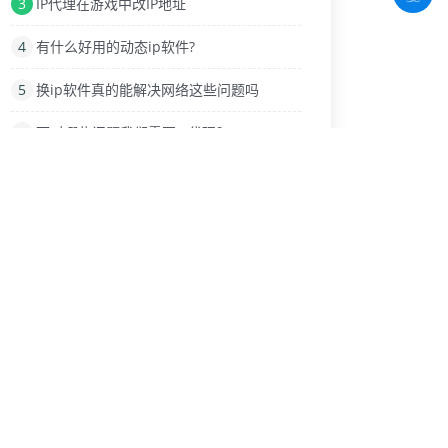
3
IP代理在游戏中改IP地址
4
有什么好用的动态ip软件?
5
换ip软件真的能解决网络这些问题吗
6
面对哪些问题我们需要IP代理？
7
商业化电商平台需要换IP软件网络工具
8
动态ip有哪些功能？
9
电脑与手机版微信怎么设置ip代理
热门标签
更改ip
IP加速器的三种协议
IP更换
ip自动更换
代理lP工具
动态拨号