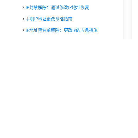
IP封禁解除：通过修改IP地址恢复
手机IP地址更改基础指南
IP地址黑名单解除：更改IP的应急措施
更换网络IP地址后对网民的帮助
代理IP修改网络IP地址身份