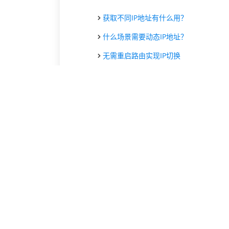
获取不同IP地址有什么用？
什么场景需要动态IP地址？
无需重启路由实现IP切换
动态上网IP为什么很好？
网络运营需修改IP地址辅助
社交媒体为何需要改变IP地址？