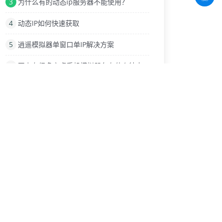
3
为什么有的动态ip服务器不能使用？
4
动态IP如何快速获取
5
逍遥模拟器单窗口单IP解决方案
6
网上有很多安卓手机模拟器各有什么特点
7
每个模拟器中安装IP切换器玩游戏
8
中国游戏加速器行业发展迅速
9
来了解正向代理、反向代理和透明代理的不同吧
热门标签
代理换IP工具
安卓APP
侍魂胧月传说
代理防火墙
淘宝直播
端游项目