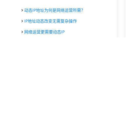
动态IP地址为何是网络运营所需？
IP地址动态改变无需复杂操作
网络运营更需要动态IP
解决IP受阻只需换个新地址
模拟器多开动态IP是刚需
多开业务为何需要修改IP？