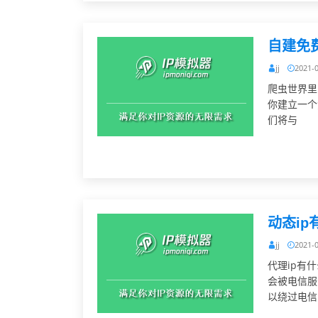
自建免
jj
2021-
爬虫世界里
你建立一个
们将与
动态ip
jj
2021-
代理ip有
会被电信服
以绕过电信