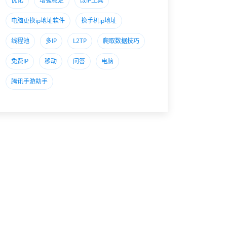
优化
增强稳定
改IP工具
电脑更换ip地址软件
换手机ip地址
线程池
多IP
L2TP
爬取数据技巧
免费IP
移动
问答
电脑
腾讯手游助手