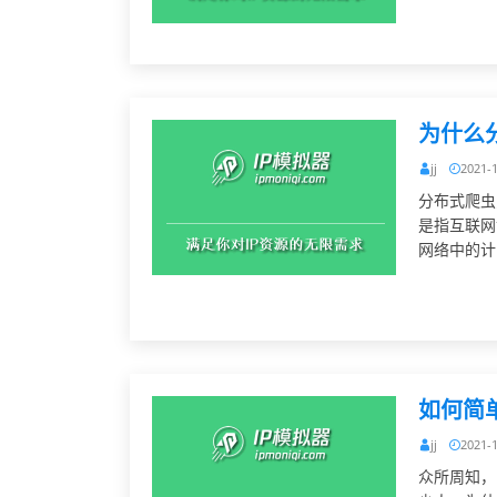
为什么
jj
2021-
分布式爬虫
是指互联网
网络中的计
如何简
jj
2021-
众所周知，