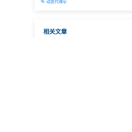
动态代理ip
相关文章
网络IP地址一键重新设置
变换IP地址避开异常访问
设备上网IP如何动态修改？
什么场景需要动态IP地址？
不同城市IP轻松获取与切换
实现动态IP的切换与获取