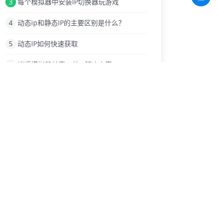
3
每个模拟器中安装IP切换器玩游戏
4
动态ip和静态IP的主要区别是什么？
5
动态IP如何快速获取
6
逍遥模拟器单窗口单IP解决方案
7
新升级的游戏平台使用IP模拟器后的特点
8
为什么有的动态ip服务器不能使用？
9
中国游戏加速器行业发展迅速
热门标签
关键词
IP加速器的三种协议
静态IP和动态IP
国服岛2
优质IP代理