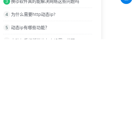
3
换ip软件真的能解决网络这些问题吗
4
为什么需要http动态ip?
5
动态ip有哪些功能？
6
电脑与手机版微信怎么设置ip代理
7
IP代理在游戏中改IP地址
8
有什么好用的动态ip软件?
9
商业化电商平台需要换IP软件网络工具
热门标签
IP软件修改ip地址
拨号上网
动态IP服务器
逍遥模拟器
代理lP