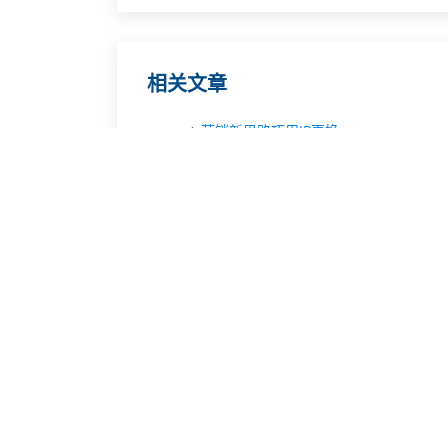
相关文章
营销新思路巧用IP更换
网络IP地址的伪装与更换
代理IP为何是网络工作室必备工具？
游戏玩家如何切换IP地址以避免封号
互联网用户如何修改自己的IP地址
IP地址修改与网络安全的关系