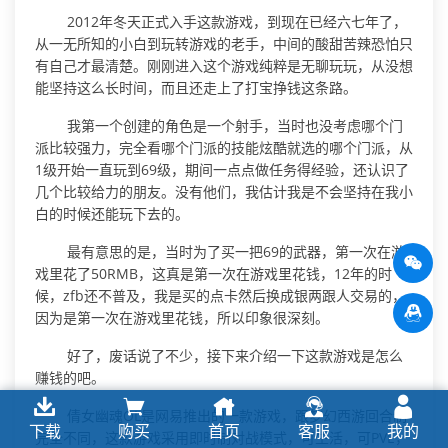
2012年冬天正式入手这款游戏，到现在已经六七年了，
从一无所知的小白到玩转游戏的老手，中间的酸甜苦辣恐怕只
有自己才最清楚。刚刚进入这个游戏纯粹是无聊玩玩，从没想
能坚持这么长时间，而且还走上了打宝挣钱这条路。
我第一个创建的角色是一个射手，当时也没考虑哪个门
派比较强力，完全看哪个门派的技能炫酷就选的哪个门派，从
1级开始一直玩到69级，期间一点点做任务得经验，还认识了
几个比较给力的朋友。没有他们，我估计我是不会坚持在我小
白的时候还能玩下去的。
最有意思的是，当时为了买一把69的武器，第一次在游
戏里花了50RMB，这真是第一次在游戏里花钱，12年的时
候，zfb还不普及，我是买的点卡然后换成银两跟人交易的，
因为是第一次在游戏里花钱，所以印象很深刻。
好了，废话说了不少，接下来介绍一下这款游戏是怎么
赚钱的吧。
倩女幽魂OL是网易推出的一款游戏，跟梦幻西游回合制
下载
购买
首页
客服
我的
完全不同，这款游戏采用即时制对战模式，可生活，可PVE，