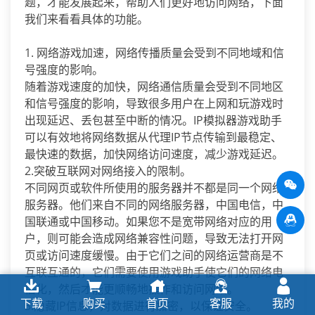
题，才能发展起来，帮助人们更好地访问网络，下面
我们来看看具体的功能。
1. 网络游戏加速，网络传播质量会受到不同地域和信
号强度的影响。
随着游戏速度的加快，网络通信质量会受到不同地区
和信号强度的影响，导致很多用户在上网和玩游戏时
出现延迟、丢包甚至中断的情况。IP模拟器游戏助手
可以有效地将网络数据从代理IP节点传输到最稳定、
最快速的数据，加快网络访问速度，减少游戏延迟。
2.突破互联网对网络接入的限制。
不同网页或软件所使用的服务器并不都是同一个网络
服务器。他们来自不同的网络服务器，中国电信，中
国联通或中国移动。如果您不是宽带网络对应的用
户，则可能会造成网络兼容性问题，导致无法打开网
页或访问速度缓慢。由于它们之间的网络运营商是不
互联互通的，它们需要使用游戏助手使它们的网络电
信化，然后才能更顺畅地操作和访问网络。
下载
购买
首页
客服
我的
3.隐藏IP信息，对数据进行加密，以保证安全。