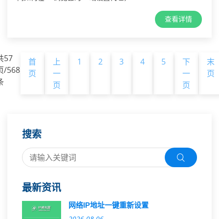
查看详情
共57
首
上
1
2
3
4
5
下
末
页/568
页
一
一
页
条
页
页
搜索
最新资讯
网络IP地址一键重新设置
2026-08-06