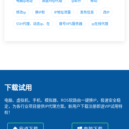
电脑ip地址
高匿http代理
ip软件
移动
修改ip
换IP软
IP地址泄露
发布信息
改IP
SSH代理、动态ip、在
拨号VPS服务器
ip在线代理
下载试用
电脑、虚拟机、手机、模拟器、ROS软路由一键换IP，极速安全稳
定，为各行业项目提供IP代理方案。新用户下载注册即送VIP试用特
权！
安卓下载
电脑下载