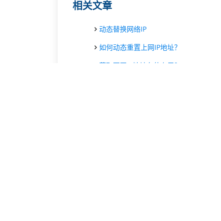
相关文章
动态替换网络IP
如何动态重置上网IP地址？
获取不同IP地址有什么用？
动态IP地址为何是网络运营所需？
获取动态IP地址不踩坑技巧
动态替换IP地址技巧