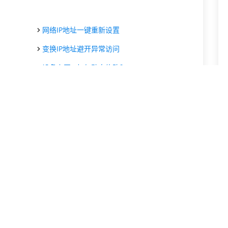
网络IP地址一键重新设置
变换IP地址避开异常访问
设备上网IP如何动态修改？
什么场景需要动态IP地址？
不同城市IP轻松获取与切换
实现动态IP的切换与获取