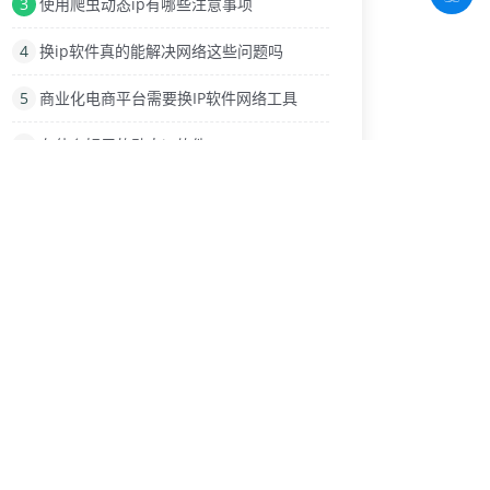
3
使用爬虫动态ip有哪些注意事项
4
换ip软件真的能解决网络这些问题吗
5
商业化电商平台需要换IP软件网络工具
6
有什么好用的动态ip软件?
7
IP代理在游戏中改IP地址
8
为什么需要http动态ip?
9
网络IP地址的伪装与替换技术
热门标签
爬虫动态ip
socks5代理设置
dns解析
ip切换器
手游工作室
换ip的软件