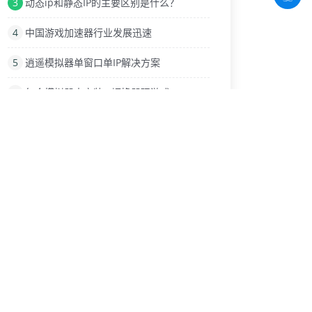
3
动态ip和静态IP的主要区别是什么？
4
中国游戏加速器行业发展迅速
5
逍遥模拟器单窗口单IP解决方案
6
每个模拟器中安装IP切换器玩游戏
7
动态IP如何快速获取
8
什么是HTTP代理IP？还有很多功能吗？
9
网上有很多安卓手机模拟器各有什么特点
热门标签
企业
IP软件修改ip地址
腾讯手游助手
上海动态ip
如何购买和使用代理IP