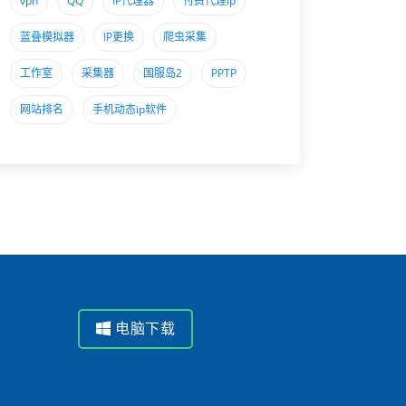
vpn
QQ
IP代理器
付费代理ip
蓝叠模拟器
IP更换
爬虫采集
工作室
采集器
国服岛2
PPTP
网站排名
手机动态ip软件
电脑下载