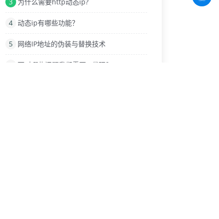
3
为什么需要http动态ip?
4
动态ip有哪些功能？
5
网络IP地址的伪装与替换技术
6
面对哪些问题我们需要IP代理？
7
商业化电商平台需要换IP软件网络工具
8
电脑与手机版微信怎么设置ip代理
9
IP代理在游戏中改IP地址
热门标签
付费代理ip
采集数据
动态ip代理
DNS服务
反爬虫
全民助手