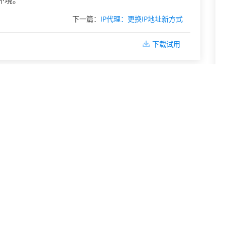
环境。
下一篇：
IP代理：更换IP地址新方式
下载试用
网络IP地址隐藏与更改技巧
IP封禁解除：通过修改IP地址恢复
手机IP地址更改基础指南
IP地址黑名单解除：更改IP的应急措施
更换网络IP地址后对网民的帮助
代理IP修改网络IP地址身份