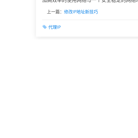
加高效率的使用网络与一个安全稳定的网络
上一篇：
修改IP地址新技巧
代理IP
相关文章
营销新思路巧用IP更换
网络IP地址的伪装与更换
代理IP为何是网络工作室必备工具？
游戏玩家如何切换IP地址以避免封号
互联网用户如何修改自己的IP地址
IP地址修改与网络安全的关系