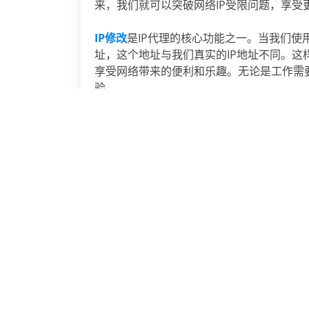
来，我们就可以突破网络IP受限问题，享受
IP修改
是IP代理的核心功能之一。当我们使
址，这个地址与我们真实的IP地址不同。
享受网络带来的便利和乐趣。无论是工作需
验。
综上所述，借助
代理IP
的IP修改功能，帮助
利用IP代理的优势，享受更好的网络体验。
上一篇：
IP代理：提升网络爬虫效率的关键工具
IP代理
相关文章
运用ip代理技术更新爬虫业务