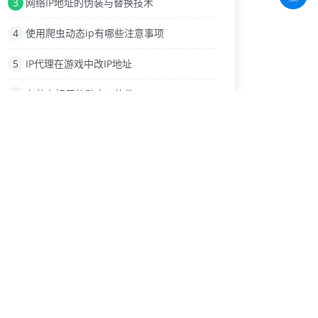
3
网络IP地址的伪装与替换技术
4
使用爬虫动态ip有哪些注意事项
5
IP代理在游戏中改IP地址
6
有什么好用的动态ip软件?
7
动态ip有哪些功能？
8
面对哪些问题我们需要IP代理？
9
换ip软件真的能解决网络这些问题吗
热门标签
云手机
网站被恶意攻击
拨号上网
代理lP工具
网络限制
手机ip修改器