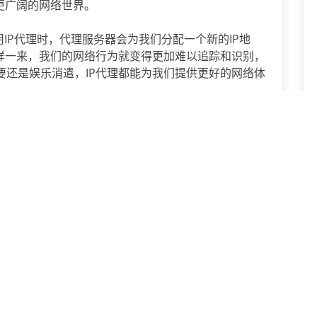
更广阔的网络世界。
用IP代理时，代理服务器会为我们分配一个新的IP地
这样一来，我们的网络行为就变得更加难以追踪和识别，
要还是娱乐消遣，IP代理都能为我们提供更好的网络体
我们在互联网各个行业中解决IP限制/IP被封问题，充分
下一篇：
哪些网络IP问题由IP代理解决？
下载试用
市场上出现了ip代理这款软件的作用