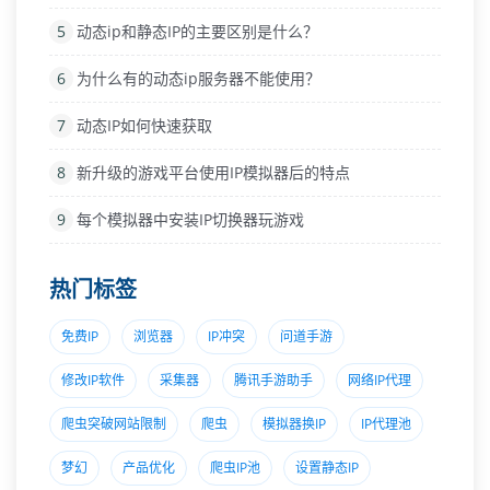
5
动态ip和静态IP的主要区别是什么？
6
为什么有的动态ip服务器不能使用？
7
动态IP如何快速获取
8
新升级的游戏平台使用IP模拟器后的特点
9
每个模拟器中安装IP切换器玩游戏
热门标签
免费IP
浏览器
IP冲突
问道手游
修改IP软件
采集器
腾讯手游助手
网络IP代理
爬虫突破网站限制
爬虫
模拟器换IP
IP代理池
梦幻
产品优化
爬虫IP池
设置静态IP