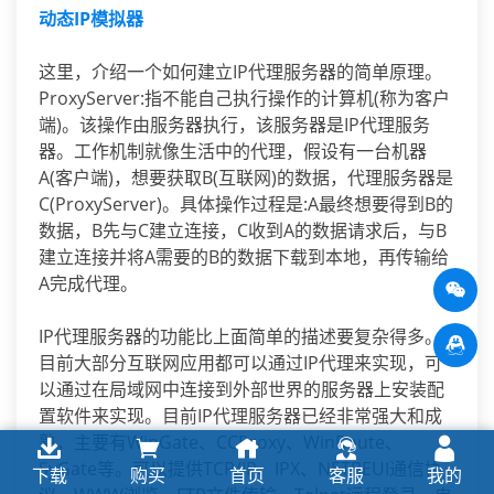
动态IP模拟器
这里，介绍一个如何建立IP代理服务器的简单原理。
ProxyServer:指不能自己执行操作的计算机(称为客户
端)。该操作由服务器执行，该服务器是IP代理服务
器。工作机制就像生活中的代理，假设有一台机器
A(客户端)，想要获取B(互联网)的数据，代理服务器是
C(ProxyServer)。具体操作过程是:A最终想要得到B的
数据，B先与C建立连接，C收到A的数据请求后，与B
建立连接并将A需要的B的数据下载到本地，再传输给
A完成代理。
IP代理服务器的功能比上面简单的描述要复杂得多。
目前大部分互联网应用都可以通过IP代理来实现，可
以通过在局域网中连接到外部世界的服务器上安装配
置软件来实现。目前IP代理服务器已经非常强大和成
熟，主要有WinGate、CCProxy、WinRoute、
SyGate等。可以提供TCP/IP、IPX、NETBEUI通信协
下载
购买
首页
客服
我的