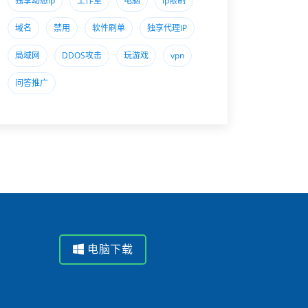
独享动态ip
工作室
电脑
ip限制
域名
禁用
软件刷单
独享代理IP
局域网
DDOS攻击
玩游戏
vpn
问答推广
电脑下载