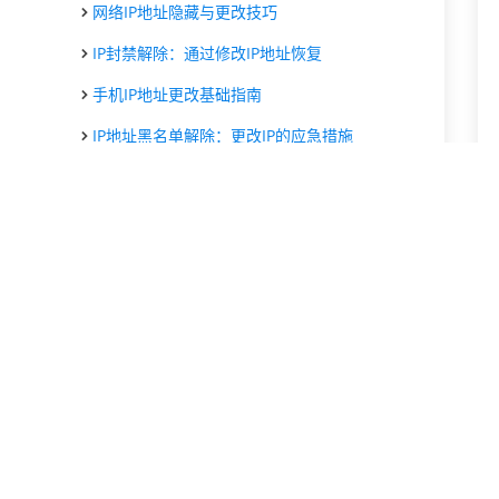
网络IP地址隐藏与更改技巧
IP封禁解除：通过修改IP地址恢复
手机IP地址更改基础指南
IP地址黑名单解除：更改IP的应急措施
更换网络IP地址后对网民的帮助
代理IP修改网络IP地址身份