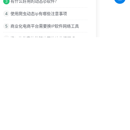
3
有什么好用的动态ip软件?
4
使用爬虫动态ip有哪些注意事项
5
商业化电商平台需要换IP软件网络工具
6
换ip软件真的能解决网络这些问题吗
7
电脑与手机版微信怎么设置ip代理
8
面对哪些问题我们需要IP代理？
9
为什么需要http动态ip?
热门标签
爬虫代理IP
被封
更改ip的软件
手机
禁用
虚拟机换IP
增加粉丝