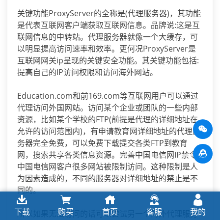
关键功能ProxyServer的全称是(代理服务器)，其功能
是代表互联网客户端获取互联网信息。品牌说:这是互
联网信息的中转站。代理服务器就像一个大缓存，可
以明显提高访问速率和效率。更何况ProxyServer是
互联网网关ip呈现的关键安全功能。其关键功能包括:
提高自己的IP访问权限和访问海外网站。
Education.com和前169.com等互联网用户可以通过
代理访问外国网站。访问某个企业或团队的一些内部
资源，比如某个学校的FTP(前提是代理的详细地址在
允许的访问范围内)，有申请教育网详细地址的代理服
务器完全免费，可以免费下载提交各类FTP到教育
网，搜索共享各类信息资源。完善中国电信网IP禁令:
中国电信网客户很多网站被限制访问。这种限制是人
为因素造成的，不同的服务器对详细地址的禁止是不
同的。
下载
购买
首页
客服
我的
所以如果无法访问的话可以尝试另一个海外代理服务