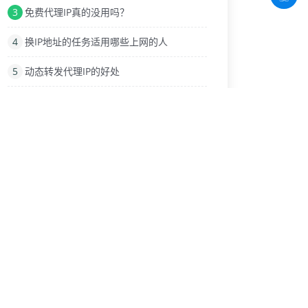
3
免费代理IP真的没用吗？
4
换IP地址的任务适用哪些上网的人
5
动态转发代理IP的好处
6
代理IP的出现和存在有什么意义?
7
使用代理IP软件网速慢是什么问题
8
淘宝换ip刷单需要注意哪些问题
9
最新的企业线上推广方式介绍
热门标签
IP冲突
验证码限制
更换ip
IP模拟器游戏
黑客
封IP
IP地址