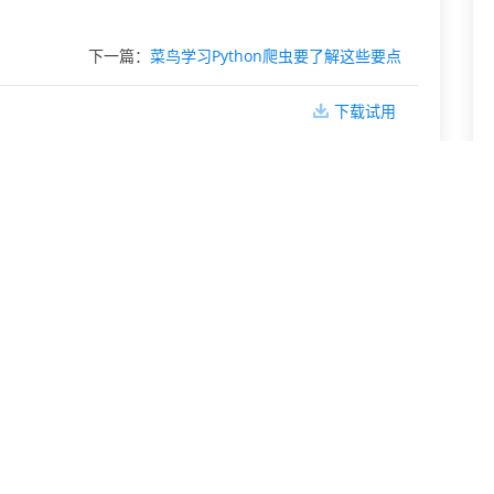
下一篇：
菜鸟学习Python爬虫要了解这些要点
下载试用
换IP会影响排名吗
爬虫和动态IP软件如何突破限制的？
如何找到质量好的动态IP软件
IP地址受限制怎样才能换IP？
我为什么需要换IP？
如何使用动态IP软件进行网络推广