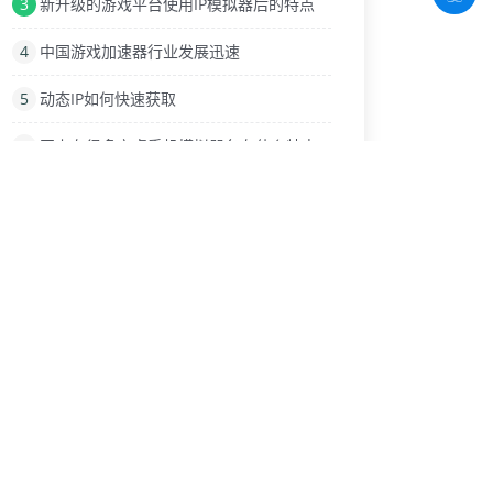
3
新升级的游戏平台使用IP模拟器后的特点
4
中国游戏加速器行业发展迅速
5
动态IP如何快速获取
6
网上有很多安卓手机模拟器各有什么特点
7
动态ip和静态IP的主要区别是什么？
8
来了解正向代理、反向代理和透明代理的不同吧
9
逍遥模拟器单窗口单IP解决方案
热门标签
论坛推广
企业
内网
IP代理软件
安卓版
卡顿
多IP
推广