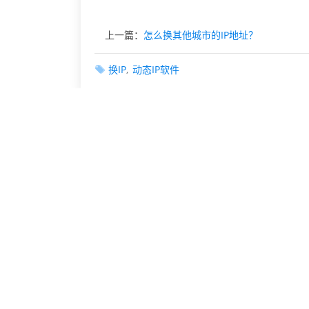
上一篇：
怎么换其他城市的IP地址？
换IP
动态IP软件
相关文章
如何找到一个软件快速改变IP
简单快速换IP的方式
爬虫用好的动态IP软件采集工具很重要
可以换IP保护网民上网安全吗?
网络营销换IP
那么如何切换ip呢？