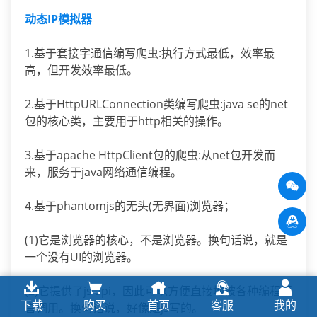
动态IP模拟器
1.基于套接字通信编写爬虫:执行方式最低，效率最
高，但开发效率最低。
2.基于HttpURLConnection类编写爬虫:java se的net
包的核心类，主要用于http相关的操作。
3.基于apache HttpClient包的爬虫:从net包开发而
来，服务于java网络通信编程。
4.基于phantomjs的无头(无界面)浏览器；
(1)它是浏览器的核心，不是浏览器。换句话说，就是
一个没有UI的浏览器。
(2)它提供了js api，因此可以方便直接地被各种编程语
下载
购买
首页
客服
我的
言调用。换句话说，好像是js写的。