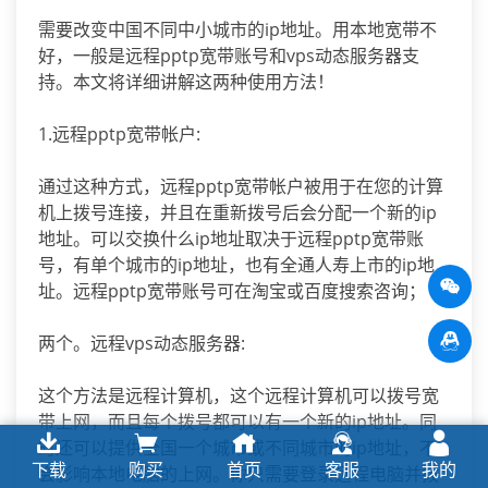
需要改变中国不同中小城市的ip地址。用本地宽带不
好，一般是远程pptp宽带账号和vps动态服务器支
持。本文将详细讲解这两种使用方法！
1.远程pptp宽带帐户:
通过这种方式，远程pptp宽带帐户被用于在您的计算
机上拨号连接，并且在重新拨号后会分配一个新的ip
地址。可以交换什么ip地址取决于远程pptp宽带账
号，有单个城市的ip地址，也有全通人寿上市的ip地
址。远程pptp宽带账号可在淘宝或百度搜索咨询；
两个。远程vps动态服务器:
这个方法是远程计算机，这个远程计算机可以拨号宽
带上网，而且每个拨号都可以有一个新的ip地址。同
时还可以提供全国一个城市或不同城市的ip地址，不
下载
购买
首页
客服
我的
会影响本地电脑的上网。你只需要登录远程电脑并拨