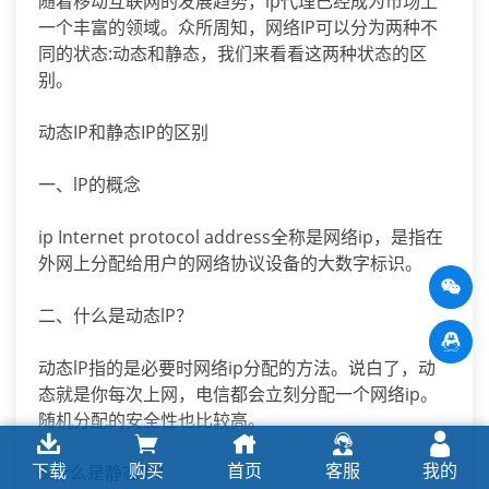
随着移动互联网的发展趋势，lp代理已经成为市场上
一个丰富的领域。众所周知，网络IP可以分为两种不
同的状态:动态和静态，我们来看看这两种状态的区
别。
动态IP和静态IP的区别
一、lP的概念
ip Internet protocol address全称是网络ip，是指在
外网上分配给用户的网络协议设备的大数字标识。
二、什么是动态lP？
动态lP指的是必要时网络ip分配的方法。说白了，动
态就是你每次上网，电信都会立刻分配一个网络ip。
随机分配的安全性也比较高。
下载
购买
首页
客服
我的
3.什么是静态IP？