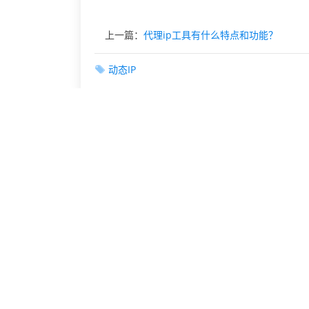
上一篇：
代理ip工具有什么特点和功能？
动态IP
相关文章
动态IP帮助网络爬虫的工作流程
使用动态IP的基本技能
动态IP和静态IP有什么特点？
动态ip和静态IP的主要区别是什么？
换动态IP的方法有哪些？
动态IP和静态IP有什么区别