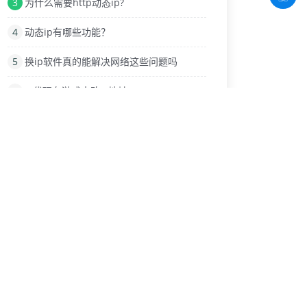
3
为什么需要http动态ip?
4
动态ip有哪些功能？
5
换ip软件真的能解决网络这些问题吗
6
IP代理在游戏中改IP地址
7
商业化电商平台需要换IP软件网络工具
8
网络IP地址的伪装与替换技术
9
电脑与手机版微信怎么设置ip代理
热门标签
透明代理
移动
IP代理软件
苹果ios手机
爬虫动态ip
ip软件