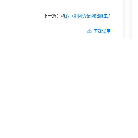
下一篇：
动态ip如何伪装网络爬虫？
下载试用
动态IP是相对于静态IP的
如何获取动态IP,为什么选择付费动态IP?
静态IP和动态IP的主要区别和影响
为什么动态IP拨号这么便宜
教你快速看懂动态IP和静态IP
静态IP和动态IP两者不能混在一起吗？