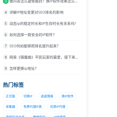
3
做问答怎么避免被封？换IP软件效果怎么样？
4
详解IP地址变更对SEO排名的影响
5
动态ip的稳定时长和IP生存时长有关系吗?
6
如何选择一款安全的IP软件？
7
SEO何如能够把排名提升起来？
8
网易《镇魔曲》平民玩家的最爱，接下来介绍这
9
怎样更换ip地址？
热门标签
正式版
切换IP
逍遥情缘
换lP软件
采集器
免费代理IP真
优质IP代理