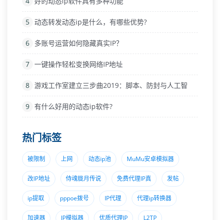
4
好的动态ip软件具有多种功能
5
动态转发动态ip是什么，有哪些优势?
6
多账号运营如何隐藏真实IP？
7
一键操作轻松变换网络IP地址
8
游戏工作室建立三步曲2019：脚本、防封与人工智
9
有什么好用的动态ip软件?
热门标签
被限制
上网
动态ip池
MuMu安卓模拟器
改IP地址
侍魂胧月传说
免费代理IP真
发帖
ip提取
pppoe拨号
IP代理
代理ip转换器
加速器
IP模拟器
优质代理IP
L2TP