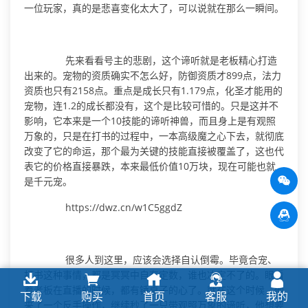
一位玩家，真的是悲喜变化太大了，可以说就在那么一瞬间。
先来看看号主的悲剧，这个谛听就是老板精心打造
出来的。宠物的资质确实不怎么好，防御资质才899点，法力
资质也只有2158点。重点是成长只有1.179点，化圣才能用的
宠物，连1.2的成长都没有，这个是比较可惜的。只是这并不
影响，它本来是一个10技能的谛听神兽，而且身上是有观照
万象的，只是在打书的过程中，一本高级魔之心下去，就彻底
改变了它的命运，那个最为关键的技能直接被覆盖了，这也代
表它的价格直接暴跌，本来最低价值10万块，现在可能也就
是千元宠。
https://dwz.cn/w1C5ggdZ
很多人到这里，应该会选择自认倒霉。毕竟合宠、
打书这种事情，都是冥冥中自有定数，谁也决定不了的。眼看
着老板在直播的时候，都有锤桌子的心了。就在这个时候，他
下载
购买
首页
客服
我的
来了一个反手操作，继续秒了一只带观照万象的谛听，他想要