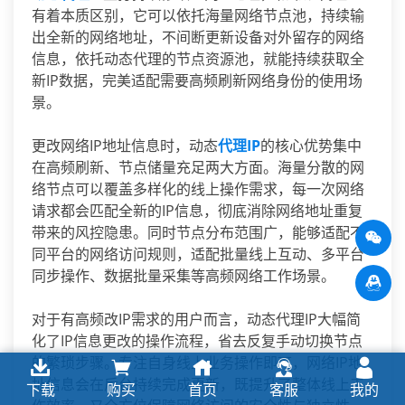
有着本质区别，它可以依托海量网络节点池，持续输
出全新的网络地址，不间断更新设备对外留存的网络
信息，依托动态代理的节点资源池，就能持续获取全
新IP数据，完美适配需要高频刷新网络身份的使用场
景。
更改网络IP地址信息时，动态
代理IP
的核心优势集中
在高频刷新、节点储量充足两大方面。海量分散的网
络节点可以覆盖多样化的线上操作需求，每一次网络
请求都会匹配全新的IP信息，彻底消除网络地址重复
带来的风控隐患。同时节点分布范围广，能够适配不
同平台的网络访问规则，适配批量线上互动、多平台
同步操作、数据批量采集等高频网络工作场景。
对于有高频改IP需求的用户而言，动态代理IP大幅简
化了IP信息更改的操作流程，省去反复手动切换节点
的繁琐步骤。专注自身线上业务操作即可，网络IP地
址信息会在后台持续完成更新，既提升了整体线上工
下载
购买
首页
客服
我的